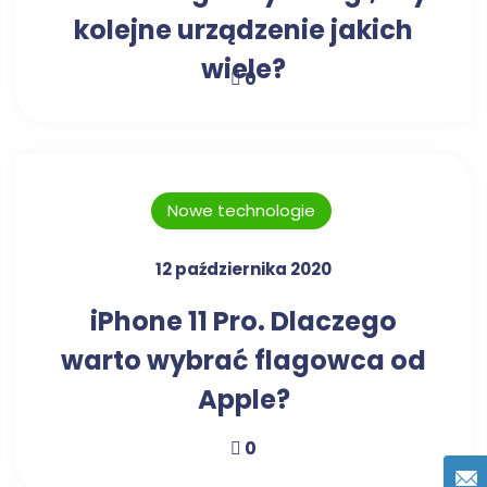
kolejne urządzenie jakich
wiele?
0
Nowe technologie
12 października 2020
iPhone 11 Pro. Dlaczego
warto wybrać flagowca od
Apple?
0