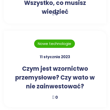
Wszystko, co musisz
wiedzieć
0
Nowe technologie
11 stycznia 2023
Czym jest wzornictwo
przemysłowe? Czy wato w
nie zainwestować?
0