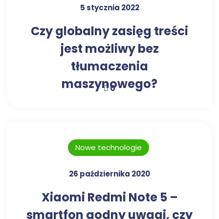
5 stycznia 2022
Czy globalny zasięg treści
jest możliwy bez
tłumaczenia
maszynowego?
0
Nowe technologie
26 października 2020
Xiaomi Redmi Note 5 –
smartfon godny uwagi, czy